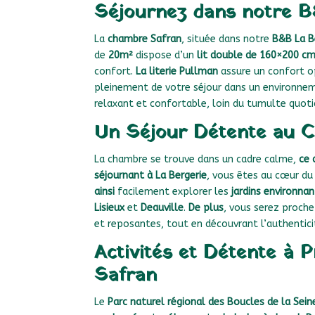
Séjournez dans notre 
La
chambre Safran
, située dans notre
B&B La B
de
20m²
dispose d’un
lit double de 160×200 c
confort.
La literie Pullman
assure un confort o
pleinement de votre séjour dans un environne
relaxant et confortable, loin du tumulte quoti
Un Séjour Détente au 
La chambre se trouve dans un cadre calme,
ce 
séjournant à La Bergerie
, vous êtes au cœur d
ainsi
facilement explorer les
jardins environna
Lisieux
et
Deauville
.
De plus
, vous serez proch
et reposantes, tout en découvrant l’authenticit
Activités et Détente à
Safran
Le
Parc naturel régional des Boucles de la Sein