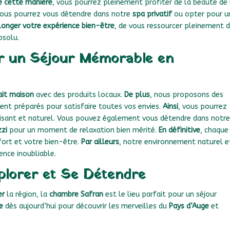
e cette manière
, vous pourrez pleinement profiter de la beauté de 
vous pourrez vous détendre dans notre
spa privatif
ou opter pour u
longer votre expérience bien-être
, de vous ressourcer pleinement 
bsolu.
ur un Séjour Mémorable en
ait maison
avec des produits locaux.
De plus
, nous proposons des
ent préparés pour satisfaire toutes vos envies.
Ainsi
, vous pourrez
paisant et naturel. Vous pouvez également vous détendre dans notr
zzi
pour un moment de relaxation bien mérité.
En définitive
, chaque
ort et votre bien-être.
Par ailleurs
, notre environnement naturel e
ence inoubliable.
plorer et Se Détendre
er
la région, la
chambre Safran
est le lieu parfait pour un séjour
e
dès aujourd’hui pour découvrir les merveilles du
Pays d’Auge
et