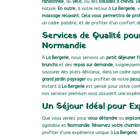
randonnée
, du
vélo
, ou des
balades à cheval
.
D
nature.
En outre
, à votre retour à
La Bergerie
, 
massage relaxant
.
Cela vous permettra de pro
un cadre paisible, et de profiter d’un confort a
Services de Qualité po
Normandie
À
La Bergerie
, nous servons un
petit déjeuner f
brunchs
et des
repas sur demande
, soigneusem
savourer des plats délicieux, dans un cadre a
grand jardin paysager
ou profiter de notre
jacu
instant à
La Bergerie
est pensé pour votre conf
nos services premium vous assurent une expéri
Un Séjour Idéal pour Ex
Que vous veniez pour
vous détendre
ou
explor
agréable en
Normandie
.
Réservez votre chambr
profiter d’une expérience unique à
La Bergerie
.