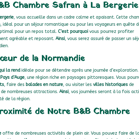
B&B Chambre Safran à La Bergerie
ergerie
, vous accueille dans un cadre calme et apaisant. Cette cha
m
, idéal pour un séjour romantique ou pour les voyageurs en quête 
ptimal pour un repos total.
C’est pourquoi
vous pourrez profiter
ment agréable et reposant.
Ainsi
, vous serez assuré de passer un séj
dien.
Cœur de la Normandie
qui la rend
idéale pour se détendre après une journée d’exploration
u
Pays d’Auge
, une région riche en paysages pittoresques. Vous pour
nts
, faire des
balades en nature
, ou visiter les
villes historiques
de
e de nombreuses attractions.
Ainsi
, vos journées seront à la fois act
é de la région.
 Proximité de Notre B&B Chambre
e
offre de nombreuses activités de plein air. Vous pouvez faire de l